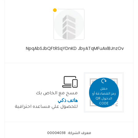
NpqAbSJbQFtRSqYDnKD JbyATqMFuAxlBJnzOv
حمل
مسح مع الخاص بك
رمز المصادقة أو
هاتف ذكي
الدخول QR
CODE
للحصول علي مساعده احترافية
معرف الشركة: 00004038