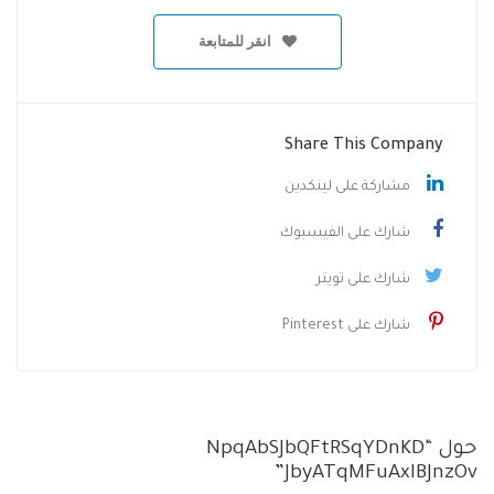
انقر للمتابعة
Share This Company
مشاركة على لينكدين
شارك على الفيسبوك
شارك على تويتر
شارك على Pinterest
حول “NpqAbSJbQFtRSqYDnKD
JbyATqMFuAxlBJnzOv”