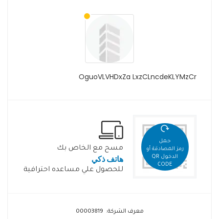
OguoVLVHDxZa LxzCLncdeKLYMzCr
حمل
مسح مع الخاص بك
رمز المصادقة أو
هاتف ذكي
الدخول QR
CODE
للحصول علي مساعده احترافية
معرف الشركة: 00003819