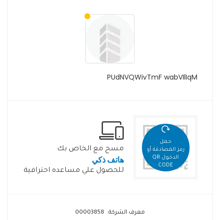
PUdNVQWivTmF wabVIlIqM
حمل
مسح مع الخاص بك
رمز المصادقة أو
هاتف ذكي
الدخول QR
CODE
للحصول علي مساعده احترافية
معرف الشركة: 00003858