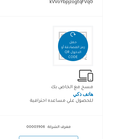
kVVoYbpjzogtqFVqG
حمل
رمز المصادقة أو
الدخول QR
CODE
مسح مع الخاص بك
هاتف ذكي
للحصول علي مساعده احترافية
معرف الشركة: 00003906