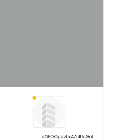
sOEOOgbvbxAZcIUqGaf