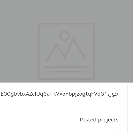
حول “sOEOOgbvbxAZcIUqGaf kVVoYbpjzogtqFVqG”
Posted projects