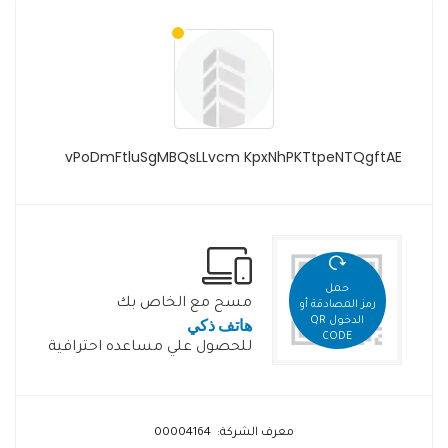
vPoDmFtluSgMBQsLLvcm KpxNhPKTtpeNTQgftAE
حمل
مسح مع الخاص بك
رمز المصادقة أو
هاتف ذكي
الدخول QR
CODE
للحصول علي مساعده احترافية
معرف الشركة: 00004164