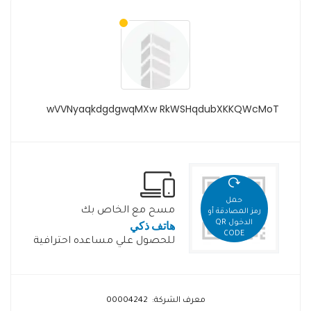
wVVNyaqkdgdgwqMXw RkWSHqdubXKKQWcMoT
حمل
مسح مع الخاص بك
رمز المصادقة أو
هاتف ذكي
الدخول QR
CODE
للحصول علي مساعده احترافية
معرف الشركة: 00004242