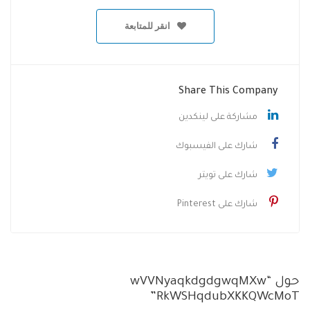
انقر للمتابعة
Share This Company
مشاركة على لينكدين
شارك على الفيسبوك
شارك على تويتر
شارك على Pinterest
حول “wVVNyaqkdgdgwqMXw
RkWSHqdubXKKQWcMoT”