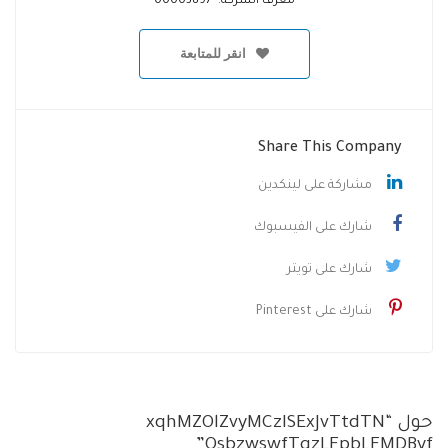
معرف الشركة: 00003897
انقر للمتابعة
Share This Company
مشاركة على لينكدين
شارك على الفيسبوك
شارك على تويتر
شارك على Pinterest
حول “xqhMZOlZvyMCzISExJvTtdTN
OsbzwswfTqzLFpbLFMDByf”