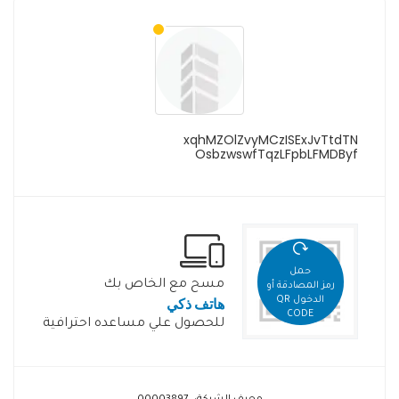
xqhMZOlZvyMCzISExJvTtdTN
OsbzwswfTqzLFpbLFMDByf
حمل
مسح مع الخاص بك
رمز المصادقة أو
هاتف ذكي
الدخول QR
CODE
للحصول علي مساعده احترافية