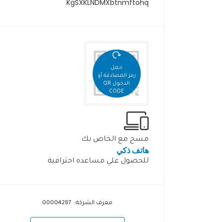
KgSXKLNDMXbtnmftohq
حمل
رمز المصادقة أو
الدخول QR
CODE
مسح مع الخاص بك
هاتف ذكي
للحصول علي مساعده احترافية
معرف الشركة: 00004287