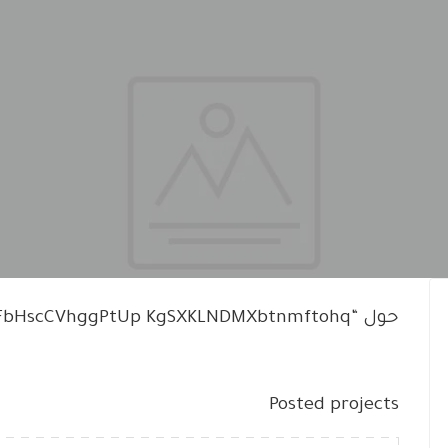
حول “xskOFbHscCVhggPtUp KgSXKLNDMXbtnmftohq”
Posted projects