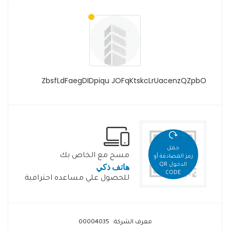
ZbsfLdFaegDIDpiqu JOFqKtskcLrUacenzQZpbO
حمل
مسح مع الخاص بك
رمز المصادقة أو
هاتف ذكي
الدخول QR
CODE
للحصول علي مساعده احترافية
معرف الشركة: 00004035