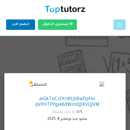
تسجيل الدخول
انضم الان
asGkToCzOtnKtjkBwDpHo
qVPHTPPgskKdWmQJIKVQJVM
0/
5
(0 رأيك يهمنا!)
عضو منذ نوفمبر 8, 2025