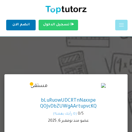
تسجيل الدخول
انضم الان
bLuRuowUDCRTnNaxxpe
QOJvDbZUWgAArtupvcKQ
0/
5
(0 رأيك يهمنا!)
عضو منذ نوفمبر 6, 2025