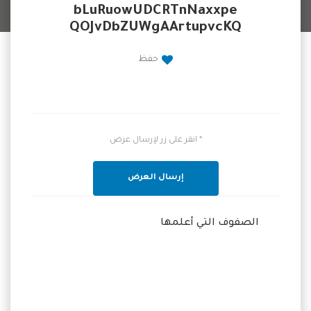
bLuRuowUDCRTnNaxxpe
QOJvDbZUWgAArtupvcKQ
حفظ
* انقر على زر لإرسال عرض
إرسال العرض
الصفوف التي أعلمها