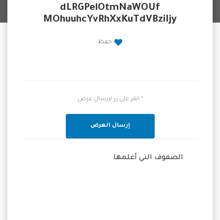
dLRGPelOtmNaWOUf
MOhuuhcYvRhXxKuTdVBziIjy
حفظ
* انقر على زر لإرسال عرض
إرسال العرض
الصفوف التي أعلمها