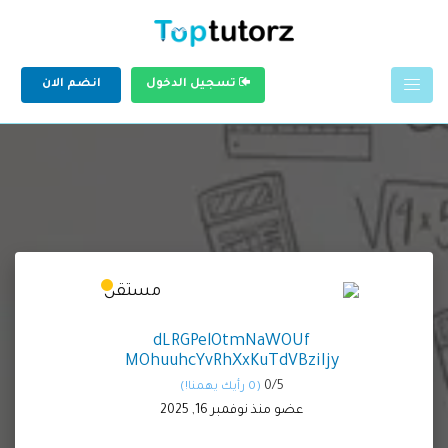
تسجيل الدخول
انضم الان
dLRGPelOtmNaWOUf
MOhuuhcYvRhXxKuTdVBziIjy
0/
5
(0 رأيك يهمنا!)
عضو منذ نوفمبر 16, 2025