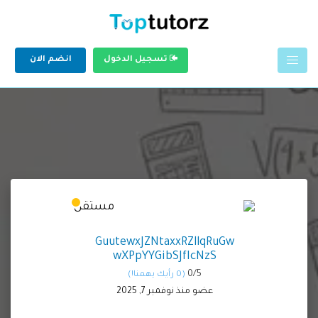
تسجيل الدخول
انضم الان
GuutewxJZNtaxxRZllqRuGw
wXPpYYGibSJfIcNzS
0/
5
(0 رأيك يهمنا!)
عضو منذ نوفمبر 7, 2025