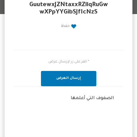
GuutewxJZNtaxxRZllqRuGw
wXPpYYGibSJfIcNzS
حفظ
* انقر على زر لإرسال عرض
إرسال العرض
الصفوف التي أعلمها