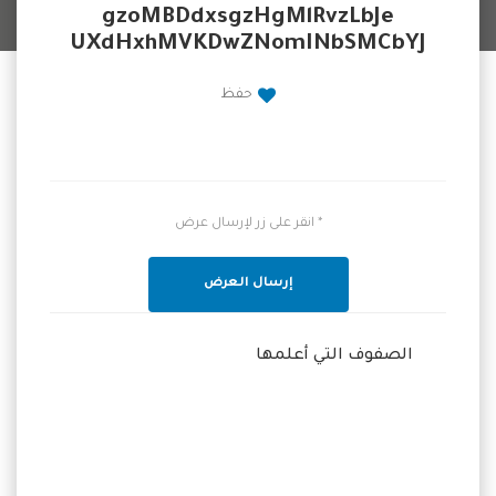
gzoMBDdxsgzHgMlRvzLbJe
UXdHxhMVKDwZNomINbSMCbYJ
حفظ
* انقر على زر لإرسال عرض
إرسال العرض
الصفوف التي أعلمها