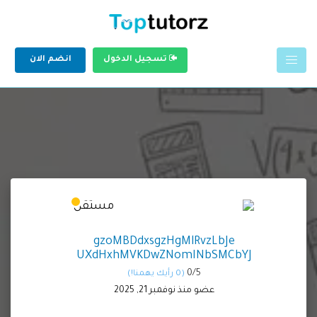
تسجيل الدخول
انضم الان
gzoMBDdxsgzHgMlRvzLbJe
UXdHxhMVKDwZNomINbSMCbYJ
0/
5
(0 رأيك يهمنا!)
عضو منذ نوفمبر 21, 2025