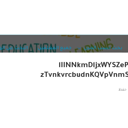
بحث حسب المدن
جميع المعلمين
البحث عن ال
lIINNkmDljxWYSZe
zTvnkvrcbudnKQVpVnm
حفظ