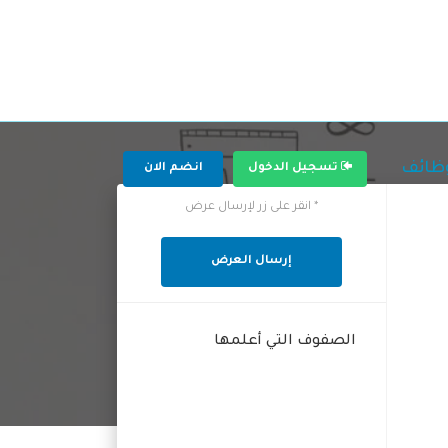
وظائف
تسجيل الدخول
انضم الان
* انقر على زر لإرسال عرض
إرسال العرض
الصفوف التي أعلمها