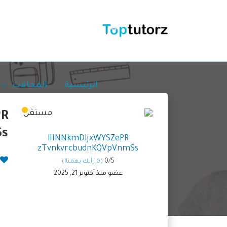
الرئيسية
المجالات
PR
Ss
lIINNkmDljxWYSZePR
zTvnkvrcbudnKQVpVnmSs
0/
5
(0 رأيك يهمنا!)
عضو منذ أكتوبر 21, 2025