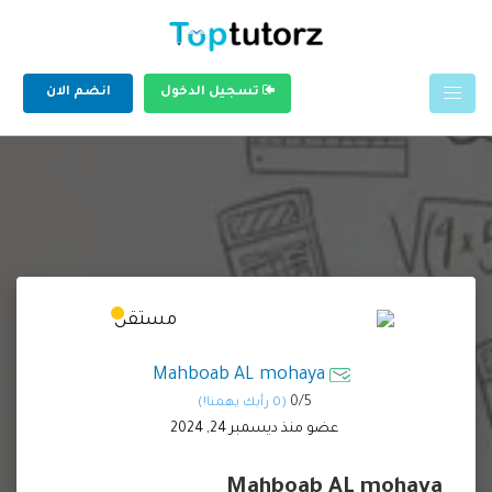
تسجيل الدخول
انضم الان
Mahboab AL mohaya
0/
5
(0 رأيك يهمنا!)
عضو منذ ديسمبر 24, 2024
Mahboab AL mohaya