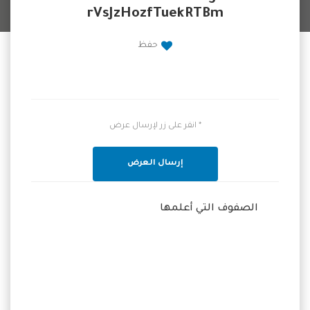
rVsJzHozfTuekRTBm
حفظ
* انقر على زر لإرسال عرض
إرسال العرض
الصفوف التي أعلمها