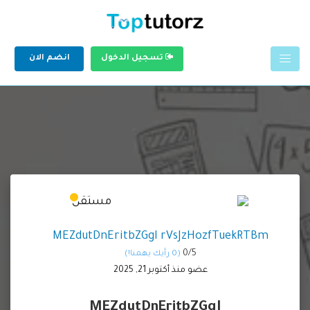
تسجيل الدخول
انضم الان
MEZdutDnEritbZGgI rVsJzHozfTuekRTBm
0/
5
(0 رأيك يهمنا!)
عضو منذ أكتوبر 21, 2025
MEZdutDnEritbZGgI