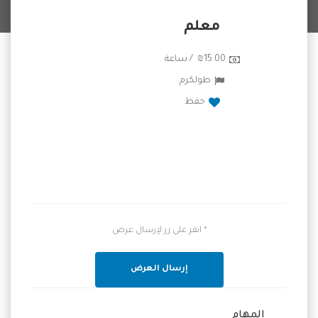
معلم
₪15.00 / ساعة
طولكرم
حفظ
* انقر على زر لإرسال عرض
إرسال العرض
المهام