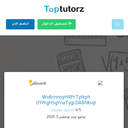
تسجيل الدخول
انضم الان
WuBmnoyHRPrTyIkph
OYPtgHSgYnaTygcDABhKsqt
0/
5
(0 رأيك يهمنا!)
عضو منذ نوفمبر 5, 2025