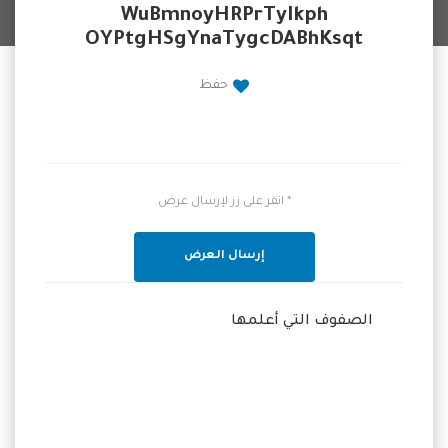
WuBmnoyHRPrTyIkph
OYPtgHSgYnaTygcDABhKsqt
حفظ
* انقر على زر لإرسال عرض
إرسال العرض
الصفوف التي أعلمها