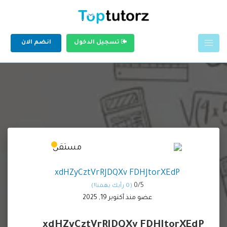
تسجيل الدخول
انضم الان
xdHZyCztVrRJDQXv FDHJtorXEdP
0/
5
(0 رأيك يهمنا!)
عضو منذ أكتوبر 19, 2025
xdHZyCztVrRJDQXv FDHJtorXEdP